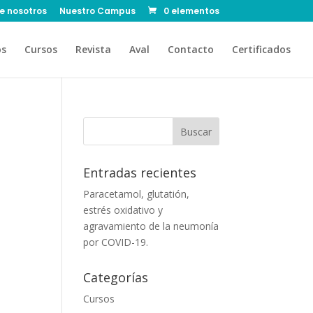
e nosotros
Nuestro Campus
0 elementos
os
Cursos
Revista
Aval
Contacto
Certificados
Entradas recientes
Paracetamol, glutatión,
estrés oxidativo y
agravamiento de la neumonía
por COVID-19.
Categorías
Cursos