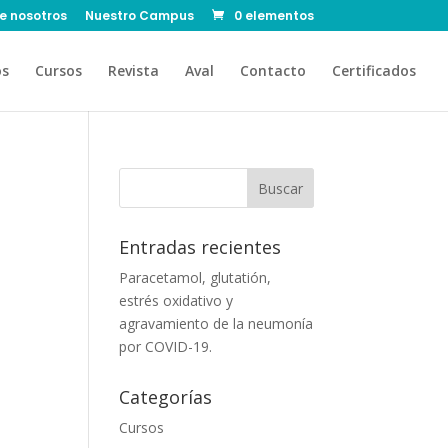
e nosotros
Nuestro Campus
0 elementos
os
Cursos
Revista
Aval
Contacto
Certificados
Entradas recientes
Paracetamol, glutatión,
estrés oxidativo y
agravamiento de la neumonía
por COVID-19.
Categorías
Cursos